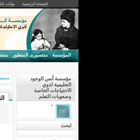
الصفحة الرئيسية
بوابات كنان
المؤسسة
منتسورى المتطور
منتس
إستشارات
المكتبة
فى ذكرى منت
منتسو
مؤسسة أنس الوجود
التعليمية لذوي
الاحتياجات الخاصة
وصعوبات التعلم
ال
»
ابحث