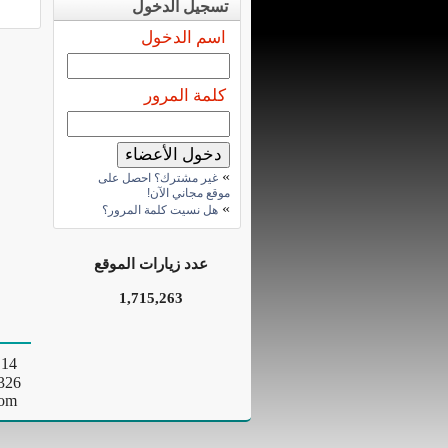
تسجيل الدخول
اسم الدخول
كلمة المرور
»
غير مشترك؟ احصل على
موقع مجاني الآن!
»
هل نسيت كلمة المرور؟
عدد زيارات الموقع
1,715,263
23801326 – 122304695
om