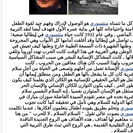
كل ما تتمناه
منتسوري
هو الوصول لإدراك وفهم جيد لقوة الطفل
امنة واحتياجاته كلها في بداية عمره الأول فتهدف أيضا لنقد التربية
ماضي , وفي عام 1932 كانت حياة
منتسوري
في إيطاليا صعبة!
 تواصل في إيطاليا وقد أغلقت أمامها كل الأبواب وهي المجروحة
وطنها الشهيرة ذات السمعة الطيبة خارج وطنها كيف تعيش في
 الوطن وهي الغريبة في هذا الوقت كانت الحرب تهدد أوروبا وتلقي
الها , كانت المشاكل الإنسانية للبشر هي سبب المشاكل السياسية
حروب ولهذا السبب كان هناك معاقين من الحروب , كانت
سوري
الإنسانة تعمل من أجلهم وتسعى في الحياة من أجل سلام
شرية كان كل ما يشغل بالها هو الطفل ومن منطلق إيمانها أن
فل هو الباني الحقيقي للإنسانية هو الكائن الذي يعلمنا كيف يكون
طور الحر , كيف يكون التوازن للكائن الإنساني والإنسان الحر
ستقل هو الإنسان المتوازن نفسيا , إنه السلام النفسي سلام
شرية نجده في مصر تقوده السيدة الفاضلة سوزان مبارك في
تها الدولية للسلام وهي تأمل في تحقيقه كما كانت تجوب
سوري
وتحلم بطريق يقوده أطفال يتعلمون أفكارها , عندما تكلمت
سوري
بصوت عالي تقول " السلام السلام , لا للحرب " من هنا
ت مفاهيم لها أهداف , هذه الأهداف هي الروح الجديدة الناقدة
رق التقليدية القديمة , هي الروح التي تبث طرق التربية التي
ف للسلام .