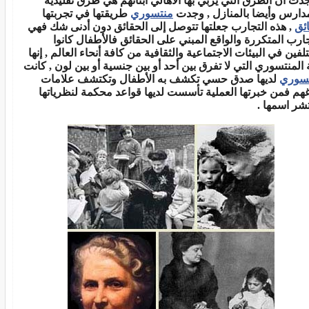
دت أن الطرق التي يربي بها الأهالي أبنائهم هي طرق تقليدية
مدارس وأيضا بالمنازل , وجدت
منتسوري
طريقتها في تجربتها
ئق
, هذه التجارب جعلتها تتوصل إلى الحقائق دون أدنى شك فهي
جارب المتكررة والواقع المبني على الحقائق فالأطفال كانوا
لفين في البيئات الاجتماعية والثقافية من كافة أنحاء العالم , إنها
ة المنتسوري التي لا تفرق بين أحد أو بين جنسية أو بين لون , كانت
سوري
لديها صدق حسي تكشف به الأطفال وتكتشف علامات
غهم فمن خبرتها العملية تأسست لديها قواعد محكمة لنظرياتها
تشر اسمها .