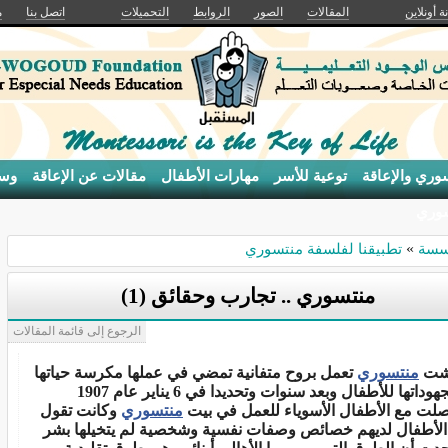
ة أونلاين
المقالات
الصور
الروابط
التحميلات
اتصل بنا
م
وري والإعاقة
توعية للأسر
مهارات الأطفال
مقالات عن الإعاقة
وسا
سوري
سسة
»
تطبيقنا لفلسفة منتسوري
منتسوري .. تجارب وحقائق (1)
الرجوع إلى قائمة المقالات
شت
منتسوري
تعمل بروح متفانية تمضي في عملها مكرسة حياتها
ومجهوداتها للأطفال وبعد سنوات وتحديدا في 6 يناير عام 1907
صلت مع الأطفال الأسوياء للعمل في بيت
منتسوري
وكانت تقول
الأطفال لديهم خصائص وصفات نفسية وشخصية لم يتخيلها بشر