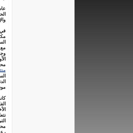
عا
الح
وال
في عام
مكت
مع
وجو
الأ
محا
منت
الد
موس
كان
الف
الأ
نتع
الت
مح
رعا