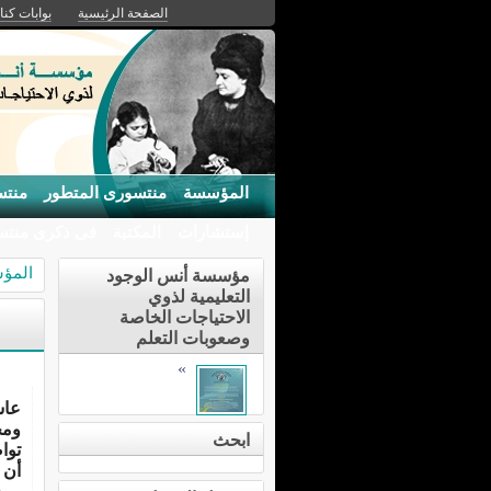
الصفحة الرئيسية
بوابات كنان
المؤسسة
منتسورى المتطور
منتس
إستشارات
المكتبة
فى ذكرى منت
المؤ
مؤسسة أنس الوجود
التعليمية لذوي
الاحتياجات الخاصة
وصعوبات التعلم
»
عا
ابحث
توا
أن 