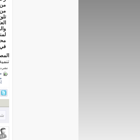
تلو
الع
وال
لمن
محب
في 
المص
تنمية
نشرت فى 4 مارس
م
م
أ
شا