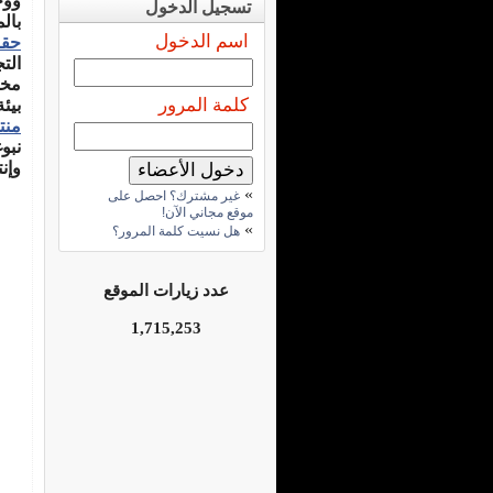
ووج
تسجيل الدخول
بال
اسم الدخول
حقا
الت
مخت
كلمة المرور
بيئ
منت
نبو
وإن
»
غير مشترك؟ احصل على
موقع مجاني الآن!
»
هل نسيت كلمة المرور؟
عدد زيارات الموقع
1,715,253