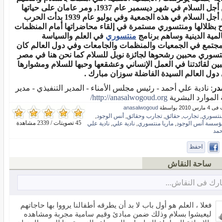
من أجل السلام في شهر ديسمبر عام 1937, ومر عامان على حياتها
من أجل السلام في هذه الجمعية وفي يوليو عام 1939 بدأت الحرب
ح بظلالها ومنتسوري مستمرة في إلقاء محاضراتها أمام المنظمات
المية الدينية وساهم برنامج
منتسوري
في العلم والسياسة
مجتمع في الجمعيات والمنظمات والجامعات وفي دول العالم كان
تسوري محبين رشحوها لجائزة نوبل للسلام كما نحن هنا في مصر
ين لقائدتنا في العمل الإنساني وعشقعها وحبها للسلام ومشوارها
دول العالم السيدة الفاضلة سوزان مبارك .
در
: نادية علي أحمد - رئيس مجلس الأمناء - المدير التنفيذي - مدير
 الموارد البشرية
http://anasalwogoud.org/
 2010 بواسطة
anasalwogoud
نتسوري
تجارب
حقائق
تجارب وحقائق
أنس الوجود
,
,
,
,
,
45 تصويتات / 2339 مشاهدة
ؤسسة أنس الوجود
ماريا منتسوري
نادية علي
نادية علي
,
,
,
حمد
احفظ
ساحة النقاش
رك فى النقاش...
فعلا ، العلم هو أول باب لا بد أن يطرقه أطفالنا يرووا بها حاجاتهم
ليعيشوا بسلام وذلك ضمن مبادئ وقيم سامية مجربة ومشاهده