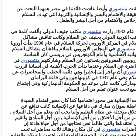
شت
منتسوري
وأيضا عاشت قائدتنا في مصر همهما البحث عن
قيقة والاهتمام بالبشر والإنسانية والتربية التي تهدف للسلام
إخلاص والاهتمام من أجل البشر والطفل .
 1932, زارت
منتسوري
مكتب جنيف الدولي وألقت كلمة في
ب التربية الدولي بجنيف عن السلام وكانت تناقش مشاكل
السلام في المركز الأوروبي لحركة السلام في عام 1936 بدأت أوروبا
منتسوري
في المجلس الأوروبي للسلام يناقشان مشاكل السلام
انبه الأساسية وأمام الكونجريس في بريسلي كان الساسة
وروبيين المعروفين يتحدثون عن السلام وشاركتهم
منتسوري
في
ضرة عن السلام وعندما بدأت الحرب الأهلية في أسبانيا قررت
سوري
أن تهاجر إلى إنجلترا وهي دائمة الخطب والمحاضرات عن
السلام وفي عام 1937 في كوبينهاجين وفي قاعة البرلمان
نيماركي كانت على موعد مع الحكومة الدنيماركية وفي إجتماع
ع تحت عنوان تعلم من أجل السلام .
ت الإنسانية هي محور اهتمامها كما كان محور اهتمام السيدة
اضلة سوزان مبارك في دفاعها عن الإنسانية كانت تدافع عن
خلاق متحدثة عن نظام التعليم وأننا يجب أن نتعلم من أجل السلام ,
لم من أجل الأخلاق , من أجل الإنسانية , من أجل المبادئ والقيم
ي افتقدناها والتي طالما نحن نحتاجها من أجل حياة هادئة إن
اضرات
منتسوري
في كل مكان وهناك ثلاث محاضرات تحت
ية جمعية يوترشت , الجمعية العلمية التي اهتمت بالسلام والتعليم