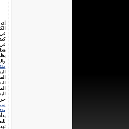
إن 
الك
في ال
كيف
في 
هذا
بظل
وال
منت
الب
الط
الت
الم
الب
حرك
منت
منت
بدأ
للط
تهد