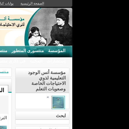
الصفحة الرئيسية
بوابات كنان
المؤسسة
منتسورى المتطور
منتس
إستشارات
المكتبة
فى ذكرى منت
منتسو
مؤسسة أنس الوجود
التعليمية لذوي
الاحتياجات الخاصة
وصعوبات التعلم
ال
»
ابحث
التر