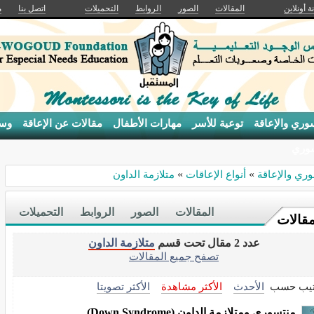
ة أونلاين
المقالات
الصور
الروابط
التحميلات
اتصل بنا
م
وري والإعاقة
توعية للأسر
مهارات الأطفال
مقالات عن الإعاقة
وسا
سوري
ري والإعاقة
»
أنواع الإعاقات
»
متلازمة الداون
المقالات
الصور
الروابط
التحميلات
مقالات
عدد 2 مقال تحت قسم
متلازمة الداون
تصفح جميع المقالات
تيب حسب
الأحدث
الأكثر مشاهدة
الأكثر تصويتا
منتسوري ومتلازمة الداون (Down Syndrome)